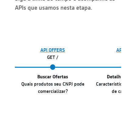
APIs que usamos nesta etapa.
API OFFERS
API OFFE
GET /
GET /
Buscar Ofertas
Detalhes do 
Quais produtos seu CNPJ pode
Características mai
comercializar?
de cada pr