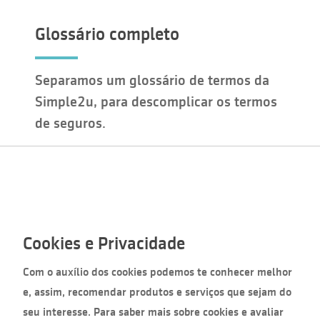
Glossário completo
Separamos um glossário de termos da
Simple2u, para descomplicar os termos
de seguros.
VER GLOSSÁRIO
Cookies e Privacidade
Prontos para Integração?
Com o auxílio dos cookies podemos te conhecer melhor
e, assim, recomendar produtos e serviços que sejam do
Cadastre sua conta e seus apps, conheça
seu interesse. Para saber mais sobre cookies e avaliar
nosso ambiente de Sandbox e confira